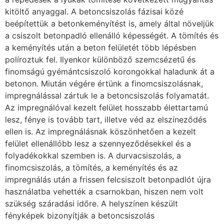
kitöltő anyaggal. A betoncsiszolás fázisai közé
beépítettük a betonkeményítést is, amely által növeljük
a csiszolt betonpadló ellenálló képességét. A tömítés és
a keményítés után a beton felületét több lépésben
políroztuk fel. Ilyenkor különböző szemcsézetű és
finomságú gyémántcsiszoló korongokkal haladunk át a
betonon. Miután végére értünk a finomcsiszolásnak,
impregnálással zártuk le a betoncsiszolás folyamatát.
Az impregnálóval kezelt felület hosszabb élettartamú
lesz, fénye is tovább tart, illetve véd az elszíneződés
ellen is. Az impregnálásnak köszönhetően a kezelt
felület ellenállóbb lesz a szennyeződésekkel és a
folyadékokkal szemben is. A durvacsiszolás, a
finomcsiszolás, a tömítés, a keményítés és az
impregnálás után a frissen felcsiszolt betonpadlót újra
használatba vehették a csarnokban, hiszen nem volt
szükség száradási időre. A helyszínen készült
fényképek bizonyítják a betoncsiszolás