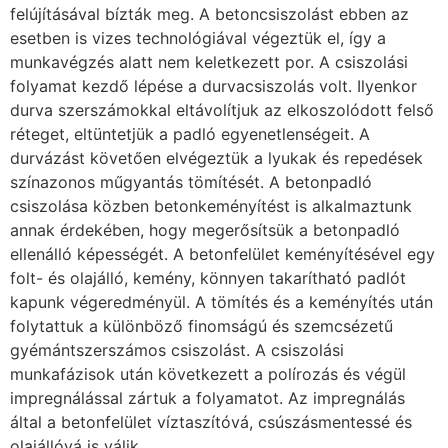
felújításával bízták meg. A betoncsiszolást ebben az
esetben is vizes technológiával végeztük el, így a
munkavégzés alatt nem keletkezett por. A csiszolási
folyamat kezdő lépése a durvacsiszolás volt. Ilyenkor
durva szerszámokkal eltávolítjuk az elkoszolódott felső
réteget, eltüntetjük a padló egyenetlenségeit. A
durvázást követően elvégeztük a lyukak és repedések
színazonos műgyantás tömítését. A betonpadló
csiszolása közben betonkeményítést is alkalmaztunk
annak érdekében, hogy megerősítsük a betonpadló
ellenálló képességét. A betonfelület keményítésével egy
folt- és olajálló, kemény, könnyen takarítható padlót
kapunk végeredményül. A tömítés és a keményítés után
folytattuk a különböző finomságú és szemcsézetű
gyémántszerszámos csiszolást. A csiszolási
munkafázisok után következett a polírozás és végül
impregnálással zártuk a folyamatot. Az impregnálás
által a betonfelület víztaszítóvá, csúszásmentessé és
olajállóvá is válik.