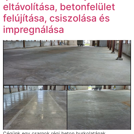
eltávolítása, betonfelület
felújítása, csiszolása és
impregnálása
Cégünk egy csarnok régi beton burkolatának