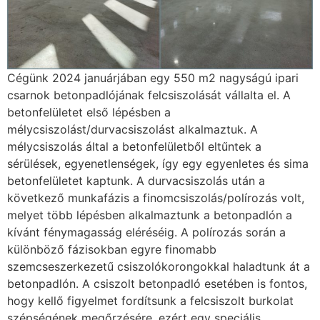
Cégünk 2024 januárjában egy 550 m2 nagyságú ipari
csarnok betonpadlójának felcsiszolását vállalta el. A
betonfelületet első lépésben a
mélycsiszolást/durvacsiszolást alkalmaztuk. A
mélycsiszolás által a betonfelületből eltűntek a
sérülések, egyenetlenségek, így egy egyenletes és sima
betonfelületet kaptunk. A durvacsiszolás után a
következő munkafázis a finomcsiszolás/polírozás volt,
melyet több lépésben alkalmaztunk a betonpadlón a
kívánt fénymagasság eléréséig. A polírozás során a
különböző fázisokban egyre finomabb
szemcseszerkezetű csiszolókorongokkal haladtunk át a
betonpadlón. A csiszolt betonpadló esetében is fontos,
hogy kellő figyelmet fordítsunk a felcsiszolt burkolat
szépségének megőrzésére, ezért egy speciális