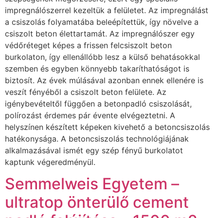
impregnálószerrel kezeltük a felületet. Az impregnálást
a csiszolás folyamatába beleépítettük, így növelve a
csiszolt beton élettartamát. Az impregnálószer egy
védőréteget képes a frissen felcsiszolt beton
burkolaton, így ellenállóbb lesz a külső behatásokkal
szemben és egyben könnyebb takaríthatóságot is
biztosít. Az évek múlásával azonban ennek ellenére is
veszít fényéből a csiszolt beton felülete. Az
igénybevételtől függően a betonpadló csiszolását,
polírozást érdemes pár évente elvégeztetni. A
helyszínen készített képeken kivehető a betoncsiszolás
hatékonysága. A betoncsiszolás technológiájának
alkalmazásával ismét egy szép fényű burkolatot
kaptunk végeredményül.
Semmelweis Egyetem –
ultratop önterülő cement