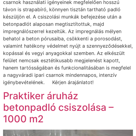
csarnok használati igényeinek megfelelően hosszú
távon is strapabíró, könnyen tisztán tartható padló
készüljön el. A csiszolási munkák befejezése után a
betonpadlót alaposan megtisztítottuk, majd
impregnálószerrel kezeltük. Az impregnálás mélyen
behatol a beton pórusaiba, csökkenti a porosodást,
valamint hatékony védelmet nyújt a szennyeződésekkel,
kopással és vegyi anyagokkal szemben. Az elkészült
felület nemcsak esztétikusabb megjelenést kapott,
hanem tartósságában és funkcionalitásában is megfelel
a nagyváradi ipari csarnok mindennapos, intenzív
igénybevételének. Kérjen árajánlatot!
Praktiker áruház
betonpadló csiszolása –
1000 m2