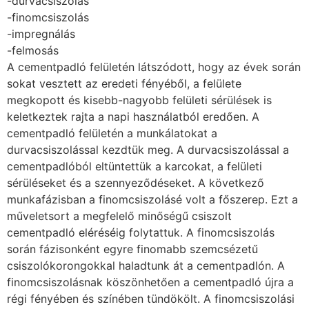
-durvacsiszolás
-finomcsiszolás
-impregnálás
-felmosás
A cementpadló felületén látszódott, hogy az évek során
sokat vesztett az eredeti fényéből, a felülete
megkopott és kisebb-nagyobb felületi sérülések is
keletkeztek rajta a napi használatból eredően. A
cementpadló felületén a munkálatokat a
durvacsiszolással kezdtük meg. A durvacsiszolással a
cementpadlóból eltüntettük a karcokat, a felületi
sérüléseket és a szennyeződéseket. A következő
munkafázisban a finomcsiszolásé volt a főszerep. Ezt a
műveletsort a megfelelő minőségű csiszolt
cementpadló eléréséig folytattuk. A finomcsiszolás
során fázisonként egyre finomabb szemcsézetű
csiszolókorongokkal haladtunk át a cementpadlón. A
finomcsiszolásnak köszönhetően a cementpadló újra a
régi fényében és színében tündökölt. A finomcsiszolási