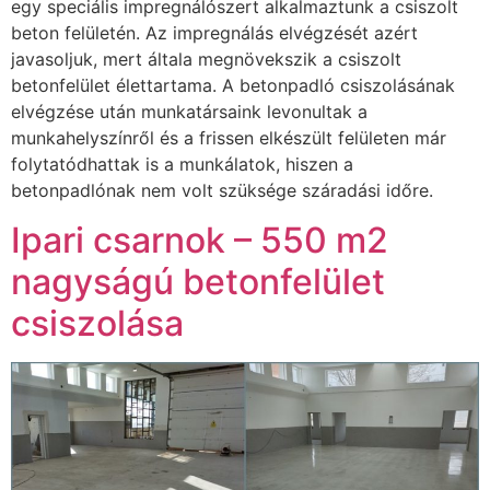
egy speciális impregnálószert alkalmaztunk a csiszolt
beton felületén. Az impregnálás elvégzését azért
javasoljuk, mert általa megnövekszik a csiszolt
betonfelület élettartama. A betonpadló csiszolásának
elvégzése után munkatársaink levonultak a
munkahelyszínről és a frissen elkészült felületen már
folytatódhattak is a munkálatok, hiszen a
betonpadlónak nem volt szüksége száradási időre.
Ipari csarnok – 550 m2
nagyságú betonfelület
csiszolása