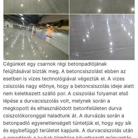
Cégünket egy csarnok régi betonpadlójának
felújításával bízták meg. A betoncsiszolást ebben az
esetben is vizes technológiával végeztük el. A vizes
csiszolás nagy előnye, hogy a betoncsiszolás ideje alatt
nem keletkezett szálló por. A csiszolási folyamat első
lépése a durvacsiszolás volt, melynek során a
megkopott és elhasználódott betonfelületen durva
csiszolókoronggal haladtunk át. A durvázás során a
betonpadló egyenetlenségeit tüntetjük el, hogy egy sík
és egybefüggő területet kapjunk. A durvacsiszolás után
a repedések a lyukak tömítése következett műgyantás