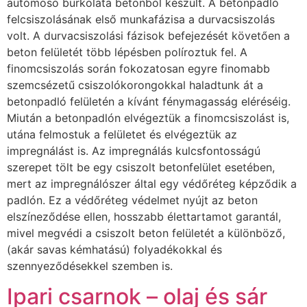
autómosó burkolata betonból készült. A betonpadló
felcsiszolásának első munkafázisa a durvacsiszolás
volt. A durvacsiszolási fázisok befejezését követően a
beton felületét több lépésben políroztuk fel. A
finomcsiszolás során fokozatosan egyre finomabb
szemcsézetű csiszolókorongokkal haladtunk át a
betonpadló felületén a kívánt fénymagasság eléréséig.
Miután a betonpadlón elvégeztük a finomcsiszolást is,
utána felmostuk a felületet és elvégeztük az
impregnálást is. Az impregnálás kulcsfontosságú
szerepet tölt be egy csiszolt betonfelület esetében,
mert az impregnálószer által egy védőréteg képződik a
padlón. Ez a védőréteg védelmet nyújt az beton
elszíneződése ellen, hosszabb élettartamot garantál,
mivel megvédi a csiszolt beton felületét a különböző,
(akár savas kémhatású) folyadékokkal és
szennyeződésekkel szemben is.
Ipari csarnok – olaj és sár