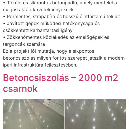
• Tökéletes síkpontos betonpadló, amely megfelel a
magasraktári követelményeknek
• Pormentes, strapabíró és hosszú élettartamú felület
• Javított gépek működési hatékonysága és
csökkentett karbantartási igény
• Zökkenőmentes közlekedés az emelőgépek és
targoncák számára
Ez a projekt jól mutatja, hogy a síkpontos
betoncsiszolás milyen fontos szerepet játszik a modern
ipari infrastruktúra fejlesztésében.
Betoncsiszolás – 2000 m2
csarnok