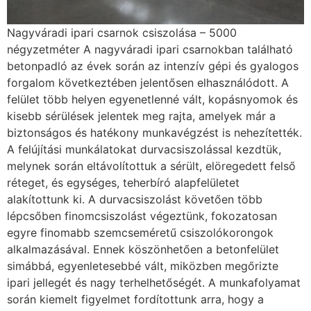
Nagyváradi ipari csarnok csiszolása – 5000
négyzetméter A nagyváradi ipari csarnokban található
betonpadló az évek során az intenzív gépi és gyalogos
forgalom következtében jelentősen elhasználódott. A
felület több helyen egyenetlenné vált, kopásnyomok és
kisebb sérülések jelentek meg rajta, amelyek már a
biztonságos és hatékony munkavégzést is nehezítették.
A felújítási munkálatokat durvacsiszolással kezdtük,
melynek során eltávolítottuk a sérült, elöregedett felső
réteget, és egységes, teherbíró alapfelületet
alakítottunk ki. A durvacsiszolást követően több
lépcsőben finomcsiszolást végeztünk, fokozatosan
egyre finomabb szemcseméretű csiszolókorongok
alkalmazásával. Ennek köszönhetően a betonfelület
simábbá, egyenletesebbé vált, miközben megőrizte
ipari jellegét és nagy terhelhetőségét. A munkafolyamat
során kiemelt figyelmet fordítottunk arra, hogy a