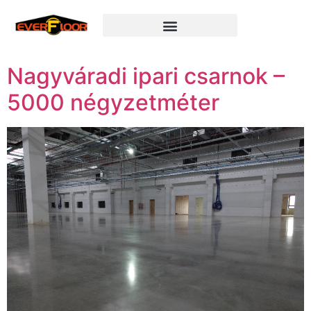
Természetes kövek felújítása
Nagyváradi ipari csarnok –
5000 négyzetméter