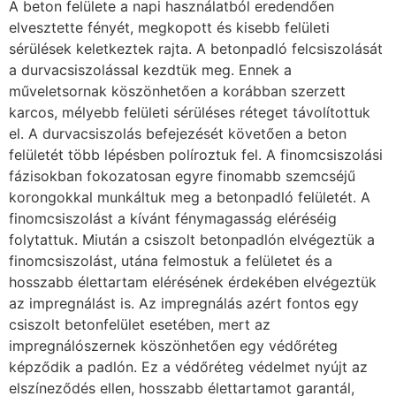
A beton felülete a napi használatból eredendően
elvesztette fényét, megkopott és kisebb felületi
sérülések keletkeztek rajta. A betonpadló felcsiszolását
a durvacsiszolással kezdtük meg. Ennek a
műveletsornak köszönhetően a korábban szerzett
karcos, mélyebb felületi sérüléses réteget távolítottuk
el. A durvacsiszolás befejezését követően a beton
felületét több lépésben políroztuk fel. A finomcsiszolási
fázisokban fokozatosan egyre finomabb szemcséjű
korongokkal munkáltuk meg a betonpadló felületét. A
finomcsiszolást a kívánt fénymagasság eléréséig
folytattuk. Miután a csiszolt betonpadlón elvégeztük a
finomcsiszolást, utána felmostuk a felületet és a
hosszabb élettartam elérésének érdekében elvégeztük
az impregnálást is. Az impregnálás azért fontos egy
csiszolt betonfelület esetében, mert az
impregnálószernek köszönhetően egy védőréteg
képződik a padlón. Ez a védőréteg védelmet nyújt az
elszíneződés ellen, hosszabb élettartamot garantál,