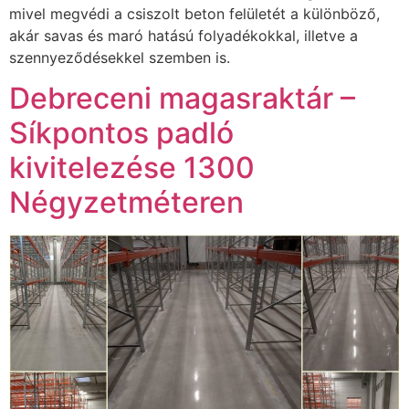
mivel megvédi a csiszolt beton felületét a különböző,
akár savas és maró hatású folyadékokkal, illetve a
szennyeződésekkel szemben is.
Debreceni magasraktár –
Síkpontos padló
kivitelezése 1300
Négyzetméteren