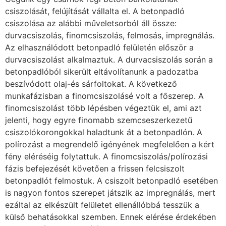
csiszolását, felújítását vállalta el. A betonpadló
csiszolása az alábbi műveletsorból áll össze:
durvacsiszolás, finomcsiszolás, felmosás, impregnálás.
Az elhasználódott betonpadló felületén először a
durvacsiszolást alkalmaztuk. A durvacsiszolás során a
betonpadlóból sikerült eltávolítanunk a padozatba
beszívódott olaj-és sárfoltokat. A következő
munkafázisban a finomcsiszolásé volt a főszerep. A
finomcsiszolást több lépésben végeztük el, ami azt
jelenti, hogy egyre finomabb szemcseszerkezetű
csiszolókorongokkal haladtunk át a betonpadlón. A
polírozást a megrendelő igényének megfelelően a kért
fény eléréséig folytattuk. A finomcsiszolás/polírozási
fázis befejezését követően a frissen felcsiszolt
betonpadlót felmostuk. A csiszolt betonpadló esetében
is nagyon fontos szerepet játszik az impregnálás, mert
ezáltal az elkészült felületet ellenállóbbá tesszük a
külső behatásokkal szemben. Ennek elérése érdekében