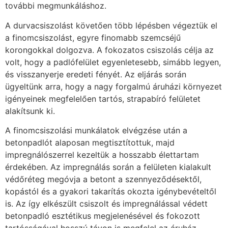
további megmunkáláshoz.
A durvacsiszolást követően több lépésben végeztük el
a finomcsiszolást, egyre finomabb szemcséjű
korongokkal dolgozva. A fokozatos csiszolás célja az
volt, hogy a padlófelület egyenletesebb, simább legyen,
és visszanyerje eredeti fényét. Az eljárás során
ügyeltünk arra, hogy a nagy forgalmú áruházi környezet
igényeinek megfelelően tartós, strapabíró felületet
alakítsunk ki.
A finomcsiszolási munkálatok elvégzése után a
betonpadlót alaposan megtisztítottuk, majd
impregnálószerrel kezeltük a hosszabb élettartam
érdekében. Az impregnálás során a felületen kialakult
védőréteg megóvja a betont a szennyeződésektől,
kopástól és a gyakori takarítás okozta igénybevételtől
is. Az így elkészült csiszolt és impregnálással védett
betonpadló esztétikus megjelenésével és fokozott