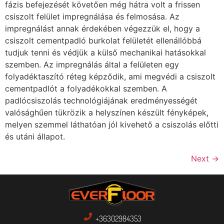
fázis befejezését követően még hátra volt a frissen
csiszolt felület impregnálása és felmosása. Az
impregnálást annak érdekében végezzük el, hogy a
csiszolt cementpadló burkolat felületét ellenállóbbá
tudjuk tenni és védjük a külső mechanikai hatásokkal
szemben. Az impregnálás által a felületen egy
folyadéktaszító réteg képződik, ami megvédi a csiszolt
cementpadlót a folyadékokkal szemben. A
padlócsiszolás technológiájának eredményességét
valósághűen tükrözik a helyszínen készült fényképek,
melyen szemmel láthatóan jól kivehető a csiszolás előtti
és utáni állapot.
Next
→
+36302984353