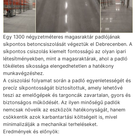
Egy 1300 négyzetméteres magasraktár padlójának
síkpontos betoncsiszolását végeztük el Debrecenben. A
síkpontos csiszolás kiemelt fontosságú az olyan ipari
létesítményekben, mint a magasraktárak, ahol a padló
tökéletes síkossága elengedhetetlen a hatékony
munkavégzéshez.
A csiszolási folyamat során a padló egyenletességét és
precíz síkpontosságát biztosítottuk, amely lehetővé
teszi az emelőgépek és targoncák zavartalan, gyors és
biztonságos működését. Az ilyen minőségű padlók
nemcsak növelik az eszközök hatékonyságát, hanem
csökkentik azok karbantartási költségeit is, mivel
minimalizálják a mechanikai terheléseket.
Eredmények és előnyök: