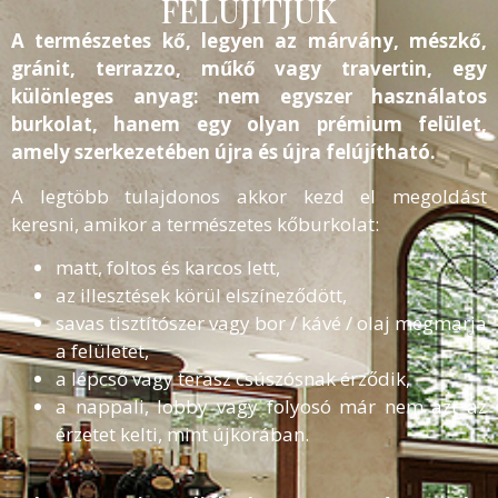
FELÚJÍTJUK
A természetes kő, legyen az márvány, mészkő,
gránit, terrazzo, műkő vagy travertin, egy
különleges anyag: nem egyszer használatos
burkolat, hanem egy olyan prémium felület,
amely szerkezetében újra és újra felújítható.
A legtöbb tulajdonos akkor kezd el megoldást
keresni, amikor a természetes kőburkolat:
matt, foltos és karcos lett,
az illesztések körül elszíneződött,
savas tisztítószer vagy bor / kávé / olaj megmarja
a felületet,
a lépcső vagy terasz csúszósnak érződik,
a nappali, lobby vagy folyosó már nem azt az
érzetet kelti, mint újkorában.