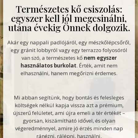
Természetes kő csiszolás:
egyszer kell jól megcsinálni,
utána évekig Önnek dolgozik.
Akár egy nappali padlójáról, egy mészkőlépcsőről,
egy gránit lobbyról vagy egy terrazzo folyosóról
van szó, a természetes kő
nem egyszer
használatos burkolat
. Érték, amit nem
elhasználni, hanem megőrizni érdemes.
Mi abban segítünk, hogy bontás és felesleges
költségek nélkül kapja vissza azt a prémium,
újszerű felületet, ami újra emeli a tér értékét –
gyorsan, kiszámítható idővel, és olyan
végeredménnyel, amire jó érzés minden nap
ránézni, rálépni, használni.