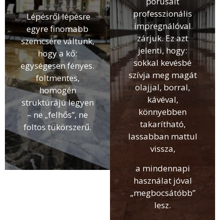
pórusait
professzionális
Lépésről lépésre
impregnálóval
egyre finomabb
zárjuk. Ez azt
szemcsére váltunk,
jelenti, hogy:
hogy a kő:
sokkal kevésbé
egységesen fényes.
szívja meg magát
foltmentes,
olajjal, borral,
homogén
kávéval,
struktúrájú legyen
könnyebben
– ne „felhős”, ne
takarítható,
foltos tükörszerű.
lassabban mattul
vissza,
a mindennapi
használat jóval
„megbocsátóbb”
lesz.