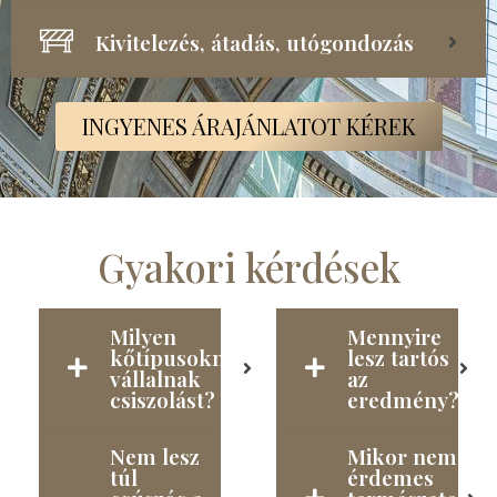
Kivitelezés, átadás, utógondozás
INGYENES ÁRAJÁNLATOT KÉREK
Gyakori kérdések
Milyen
Mennyire
kőtípusoknál
lesz tartós
vállalnak
az
csiszolást?
eredmény?
Nem lesz
Mikor nem
túl
érdemes