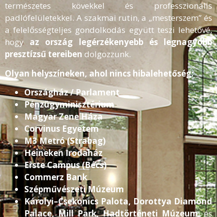
természetes kövekkel és professzionális
padlófelületekkel. A szakmai rutin, a „mesterszem” és
a felelősségteljes gondolkodás együtt teszi lehetővé,
hogy
az ország legérzékenyebb és legnagyobb
presztízsű tereiben
dolgozzunk.
Olyan helyszíneken, ahol nincs hibalehetőség:
Országház / Parlament
Pénzügyminisztérium
Magyar Zene Háza
Corvinus Egyetem
M3 Metró (Strabag)
Heineken Irodaház
Erste Campus (Bécs)
Commerz Bank
Szépművészeti Múzeum
Károlyi–Csekonics Palota, Dorottya Diamond
Palace, Mill Park, Hadtörténeti Múzeum
, és