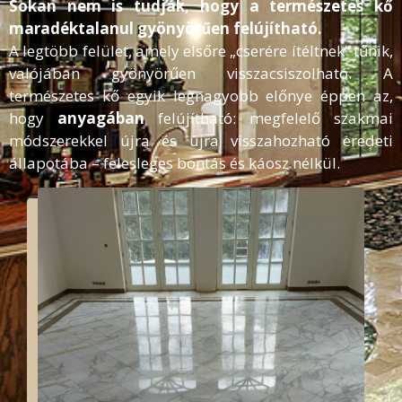
Sokan nem is tudják, hogy a természetes kő
maradéktalanul gyönyörűen felújítható.
A legtöbb felület, amely elsőre „cserére ítéltnek” tűnik,
valójában gyönyörűen visszacsiszolható. A
természetes kő egyik legnagyobb előnye éppen az,
hogy
anyagában
felújítható: megfelelő szakmai
módszerekkel újra és újra visszahozható eredeti
állapotába – felesleges bontás és káosz nélkül.