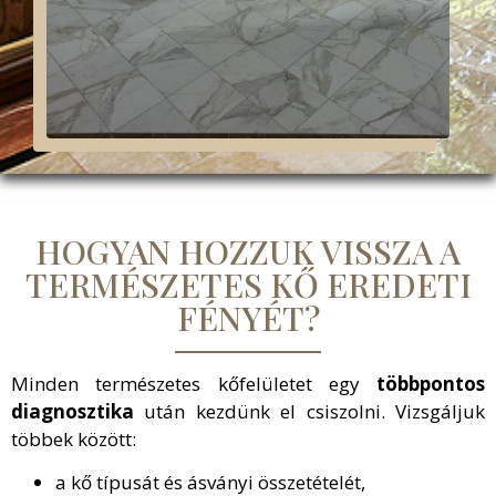
HOGYAN HOZZUK VISSZA A
TERMÉSZETES KŐ EREDETI
FÉNYÉT?
Minden természetes kőfelületet egy
többpontos
diagnosztika
után kezdünk el csiszolni. Vizsgáljuk
többek között:
a kő típusát és ásványi összetételét,