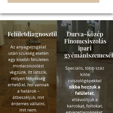
Felületdiagnosztika
Durva–közép
Finomcsiszolás
Az anyagvizsgálat
ipari
után szükség esetén
gyémántszemcsék
egy kisebb felületen
mintacsiszolást
Speciális, több száz
végzünk. Itt látszik,
kilós
milyen fényesség
csiszológépekkel
érhető el, hol vannak
síkba hozzuk a
a határok –
felületet
,
átbeszéljük, mit
eltávolítjuk a
érdemes vállalni,
karcokat, foltokat,
mit nem.
egyenetlenségeket.