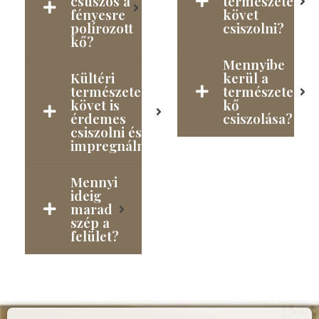
csúszós a
természetes
fényesre
követ
polírozott
csiszolni?
kő?
Mennyibe
Kültéri
kerül a
természetes
természetes
követ is
kő
érdemes
csiszolása?
csiszolni és
impregnálni?
Mennyi
ideig
marad
szép a
felület?