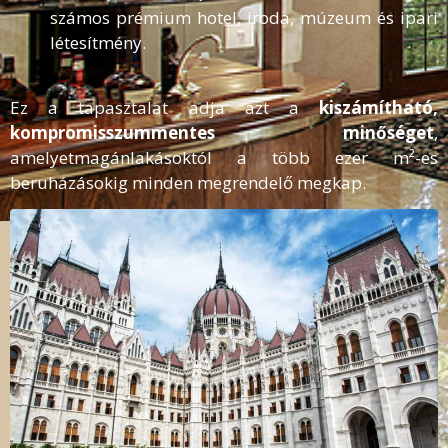
számos prémium hotel, iroda, múzeum és ipari
létesítmény.
Ez a tapasztalat adja azt a
kiszámítható,
kompromisszummentes minőséget
,
amelyetmagánlakásoktól a több ezer m²-es
beruházásokig minden megrendelő megkap.