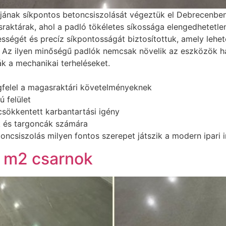
ának síkpontos betoncsiszolását végeztük el Debrecenben.
asraktárak, ahol a padló tökéletes síkossága elengedhetet
ességét és precíz síkpontosságát biztosítottuk, amely leh
. Az ilyen minőségű padlók nemcsak növelik az eszközök 
ják a mechanikai terheléseket.
gfelel a magasraktári követelményeknek
 felület
sökkentett karbantartási igény
 és targoncák számára
toncsiszolás milyen fontos szerepet játszik a modern ipari i
0 m2 csarnok