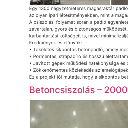
Egy 1300 négyzetméteres magasraktár padlój
az olyan ipari létesítményekben, mint a mag
A csiszolási folyamat során a padló egyenlet
zavartalan, gyors és biztonságos működését
karbantartási költségeit is, mivel minimalizál
Eredmények és előnyök:
• Tökéletes síkpontos betonpadló, amely me
• Pormentes, strapabíró és hosszú élettartamú
• Javított gépek működési hatékonysága és c
• Zökkenőmentes közlekedés az emelőgépek
Ez a projekt jól mutatja, hogy a síkpontos be
Betoncsiszolás – 200