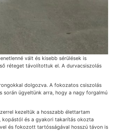
netlenné vált és kisebb sérülések is
ső réteget távolítottuk el. A durvacsiszolás
rongokkal dolgozva. A fokozatos csiszolás
rás során ügyeltünk arra, hogy a nagy forgalmú
zerrel kezeltük a hosszabb élettartam
 kopástól és a gyakori takarítás okozta
ével és fokozott tartósságával hosszú távon is