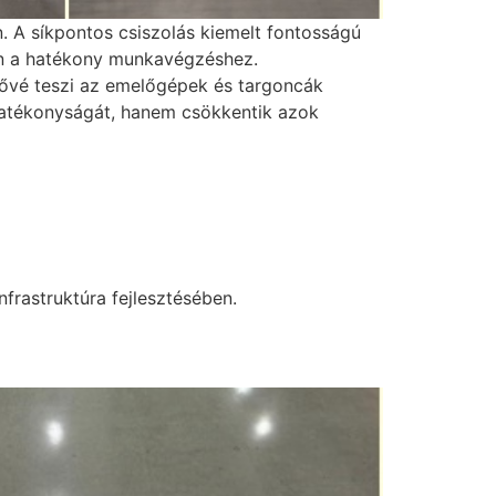
 A síkpontos csiszolás kiemelt fontosságú
len a hatékony munkavégzéshez.
etővé teszi az emelőgépek és targoncák
hatékonyságát, hanem csökkentik azok
nfrastruktúra fejlesztésében.