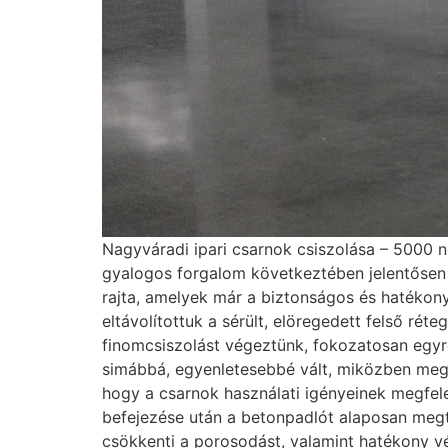
Nagyváradi ipari csarnok csiszolása – 5000 n
gyalogos forgalom következtében jelentősen 
rajta, amelyek már a biztonságos és hatékony
eltávolítottuk a sérült, elöregedett felső rét
finomcsiszolást végeztünk, fokozatosan egy
simábbá, egyenletesebbé vált, miközben megőr
hogy a csarnok használati igényeinek megfele
befejezése után a betonpadlót alaposan megti
csökkenti a porosodást, valamint hatékony v