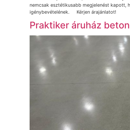
nemcsak esztétikusabb megjelenést kapott, h
igénybevételének. Kérjen árajánlatot!
Praktiker áruház beto