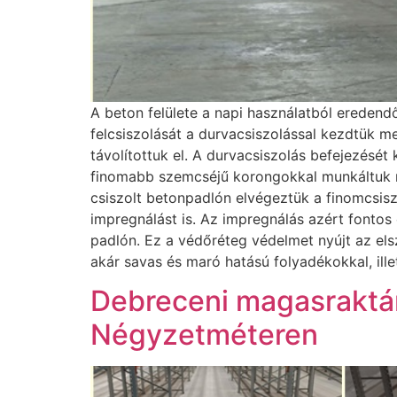
A beton felülete a napi használatból eredendő
felcsiszolását a durvacsiszolással kezdtük m
távolítottuk el. A durvacsiszolás befejezését
finomabb szemcséjű korongokkal munkáltuk me
csiszolt betonpadlón elvégeztük a finomcsisz
impregnálást is. Az impregnálás azért fonto
padlón. Ez a védőréteg védelmet nyújt az els
akár savas és maró hatású folyadékokkal, ill
Debreceni magasraktár
Négyzetméteren