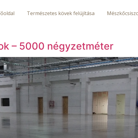
Főoldal
Természetes kövek felújítása
Mészkőcsiszo
nok – 5000 négyzetméter