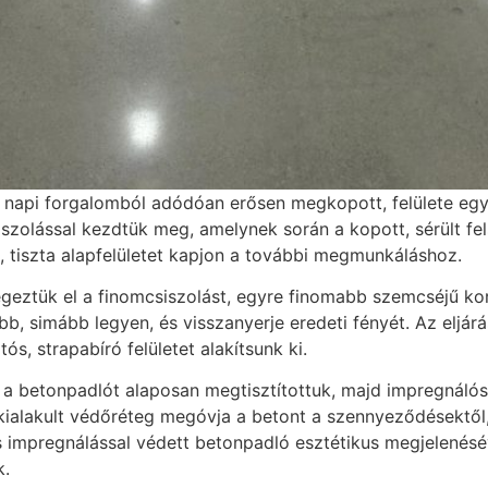
 napi forgalomból adódóan erősen megkopott, felülete egye
csiszolással kezdtük meg, amelynek során a kopott, sérült fel
, tiszta alapfelületet kapjon a további megmunkáláshoz.
geztük el a finomcsiszolást, egyre finomabb szemcséjű ko
ebb, simább legyen, és visszanyerje eredeti fényét. Az eljá
s, strapabíró felületet alakítsunk ki.
 a betonpadlót alaposan megtisztítottuk, majd impregnálós
kialakult védőréteg megóvja a betont a szennyeződésektől,
 és impregnálással védett betonpadló esztétikus megjelenés
k.