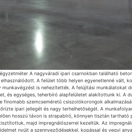
égyzetméter A nagyváradi ipari csarnokban található beton
elhasználódott. A felület több helyen egyenetlenné vált, 
 munkavégzést is nehezítették. A felújítási munkálatokat 
eget, és egységes, teherbíró alapfelületet alakítottunk ki. 
re finomabb szemcseméretű csiszolókorongok alkalmazásáv
izte ipari jellegét és nagy terhelhetőségét. A munkafolyam
lően hosszú távon is strapabíró, könnyen tisztán tartható 
sztítottuk, majd impregnálószerrel kezeltük. Az impregnál
édelmet nyújt a szennyeződésekkel, kopással és vegyi anya