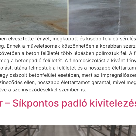
en elvesztette fényét, megkopott és kisebb felületi sérülé
eg. Ennek a műveletsornak köszönhetően a korábban szerzet
 követően a beton felületét több lépésben políroztuk fel. 
g a betonpadló felületét. A finomcsiszolást a kívánt fény
olást, utána felmostuk a felületet és a hosszabb élettart
s egy csiszolt betonfelület esetében, mert az impregnálós
zíneződés ellen, hosszabb élettartamot garantál, mivel megv
etve a szennyeződésekkel szemben is.
 – Síkpontos padló kivitelez