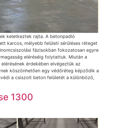
sek keletkeztek rajta. A betonpadló
t karcos, mélyebb felületi sérüléses réteget
A finomcsiszolási fázisokban fokozatosan egyre
magasság eléréséig folytattuk. Miután a
am elérésének érdekében elvégeztük az
zernek köszönhetően egy védőréteg képződik a
édi a csiszolt beton felületét a különböző,
ése 1300