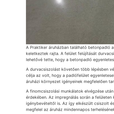
A Praktiker áruházban található betonpadló a
keletkeztek rajta. A felület felújítását durva
lehetővé tette, hogy a betonpadló egyenletes
A durvacsiszolást követően több lépésben vé
célja az volt, hogy a padlófelület egyenletes
áruházi környezet igényeinek megfelelően tartó
A finomcsiszolási munkálatok elvégzése után
érdekében. Az impregnálás során a felületen 
igénybevételtől is. Az így elkészült csiszolt
megfelel az áruház mindennapos terheléséne