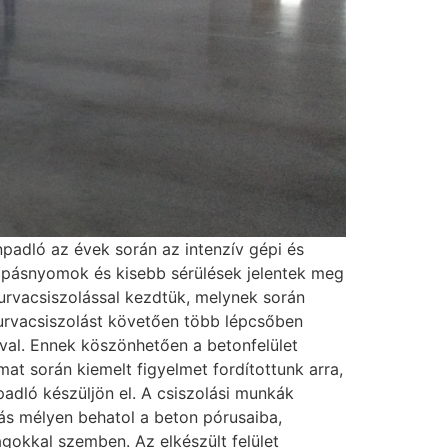
padló az évek során az intenzív gépi és
kopásnyomok és kisebb sérülések jelentek meg
durvacsiszolással kezdtük, melynek során
A durvacsiszolást követően több lépcsőben
al. Ennek köszönhetően a betonfelület
at során kiemelt figyelmet fordítottunk arra,
padló készüljön el. A csiszolási munkák
ás mélyen behatol a beton pórusaiba,
gokkal szemben. Az elkészült felület