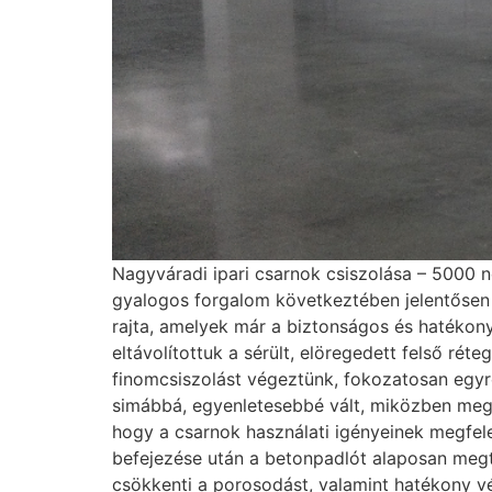
Nagyváradi ipari csarnok csiszolása – 5000 n
gyalogos forgalom következtében jelentősen 
rajta, amelyek már a biztonságos és hatékony
eltávolítottuk a sérült, elöregedett felső rét
finomcsiszolást végeztünk, fokozatosan egy
simábbá, egyenletesebbé vált, miközben megőr
hogy a csarnok használati igényeinek megfele
befejezése után a betonpadlót alaposan megti
csökkenti a porosodást, valamint hatékony v