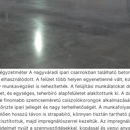
égyzetméter A nagyváradi ipari csarnokban található beton
elhasználódott. A felület több helyen egyenetlenné vált, 
 munkavégzést is nehezítették. A felújítási munkálatokat 
eget, és egységes, teherbíró alapfelületet alakítottunk ki. 
re finomabb szemcseméretű csiszolókorongok alkalmazásáv
izte ipari jellegét és nagy terhelhetőségét. A munkafolyam
lően hosszú távon is strapabíró, könnyen tisztán tartható 
sztítottuk, majd impregnálószerrel kezeltük. Az impregnál
édelmet nyújt a szennyeződésekkel, kopással és vegyi anya