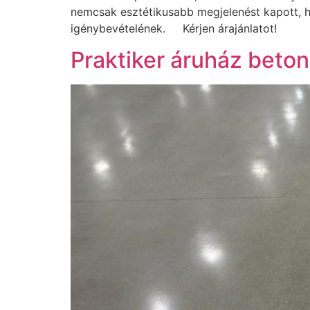
nemcsak esztétikusabb megjelenést kapott, h
igénybevételének. Kérjen árajánlatot!
Praktiker áruház beto