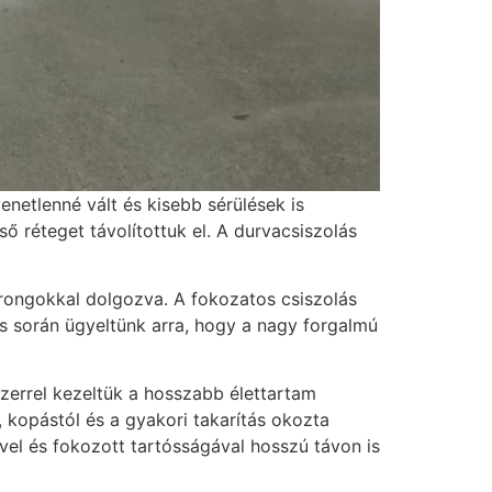
netlenné vált és kisebb sérülések is
ső réteget távolítottuk el. A durvacsiszolás
rongokkal dolgozva. A fokozatos csiszolás
rás során ügyeltünk arra, hogy a nagy forgalmú
zerrel kezeltük a hosszabb élettartam
 kopástól és a gyakori takarítás okozta
ével és fokozott tartósságával hosszú távon is