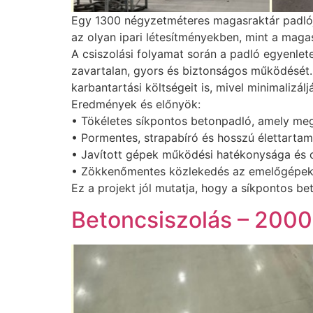
Egy 1300 négyzetméteres magasraktár padlój
az olyan ipari létesítményekben, mint a mag
A csiszolási folyamat során a padló egyenlet
zavartalan, gyors és biztonságos működését
karbantartási költségeit is, mivel minimalizál
Eredmények és előnyök:
• Tökéletes síkpontos betonpadló, amely me
• Pormentes, strapabíró és hosszú élettartamú
• Javított gépek működési hatékonysága és c
• Zökkenőmentes közlekedés az emelőgépek
Ez a projekt jól mutatja, hogy a síkpontos be
Betoncsiszolás – 200