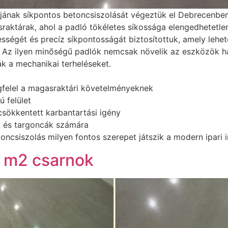
ának síkpontos betoncsiszolását végeztük el Debrecenben.
asraktárak, ahol a padló tökéletes síkossága elengedhetet
ességét és precíz síkpontosságát biztosítottuk, amely leh
. Az ilyen minőségű padlók nemcsak növelik az eszközök 
ják a mechanikai terheléseket.
gfelel a magasraktári követelményeknek
 felület
sökkentett karbantartási igény
 és targoncák számára
toncsiszolás milyen fontos szerepet játszik a modern ipari i
0 m2 csarnok