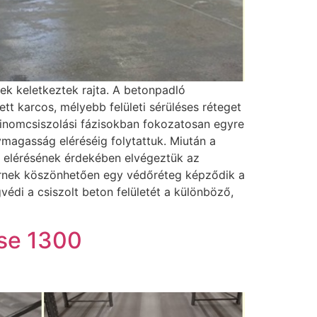
sek keletkeztek rajta. A betonpadló
t karcos, mélyebb felületi sérüléses réteget
A finomcsiszolási fázisokban fokozatosan egyre
magasság eléréséig folytattuk. Miután a
am elérésének érdekében elvégeztük az
zernek köszönhetően egy védőréteg képződik a
édi a csiszolt beton felületét a különböző,
ése 1300