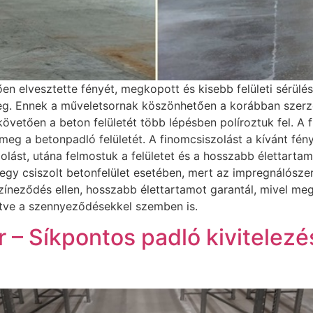
en elvesztette fényét, megkopott és kisebb felületi sérülé
eg. Ennek a műveletsornak köszönhetően a korábban szerzet
 követően a beton felületét több lépésben políroztuk fel. 
g a betonpadló felületét. A finomcsiszolást a kívánt fény
olást, utána felmostuk a felületet és a hosszabb élettart
s egy csiszolt betonfelület esetében, mert az impregnálós
zíneződés ellen, hosszabb élettartamot garantál, mivel megv
etve a szennyeződésekkel szemben is.
 – Síkpontos padló kivitelez