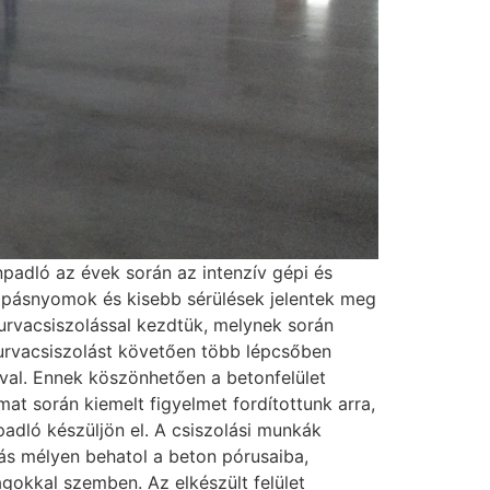
padló az évek során az intenzív gépi és
kopásnyomok és kisebb sérülések jelentek meg
durvacsiszolással kezdtük, melynek során
A durvacsiszolást követően több lépcsőben
al. Ennek köszönhetően a betonfelület
at során kiemelt figyelmet fordítottunk arra,
padló készüljön el. A csiszolási munkák
ás mélyen behatol a beton pórusaiba,
gokkal szemben. Az elkészült felület