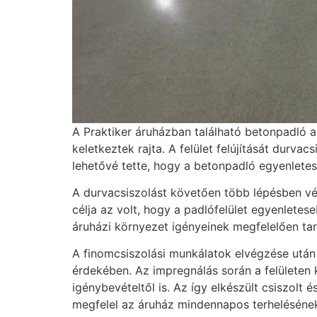
A Praktiker áruházban található betonpadló a
keletkeztek rajta. A felület felújítását durva
lehetővé tette, hogy a betonpadló egyenletes
A durvacsiszolást követően több lépésben vé
célja az volt, hogy a padlófelület egyenletes
áruházi környezet igényeinek megfelelően tartó
A finomcsiszolási munkálatok elvégzése után
érdekében. Az impregnálás során a felületen 
igénybevételtől is. Az így elkészült csiszolt
megfelel az áruház mindennapos terheléséne