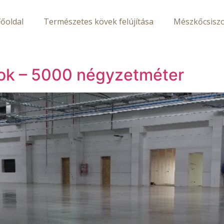
Főoldal
Természetes kövek felújítása
Mészkőcsiszo
nok – 5000 négyzetméter