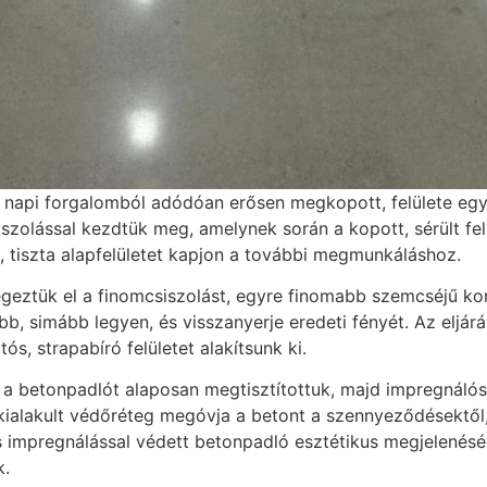
 napi forgalomból adódóan erősen megkopott, felülete egye
csiszolással kezdtük meg, amelynek során a kopott, sérült fel
, tiszta alapfelületet kapjon a további megmunkáláshoz.
geztük el a finomcsiszolást, egyre finomabb szemcséjű ko
ebb, simább legyen, és visszanyerje eredeti fényét. Az eljá
s, strapabíró felületet alakítsunk ki.
 a betonpadlót alaposan megtisztítottuk, majd impregnálós
kialakult védőréteg megóvja a betont a szennyeződésektől,
 és impregnálással védett betonpadló esztétikus megjelenés
k.