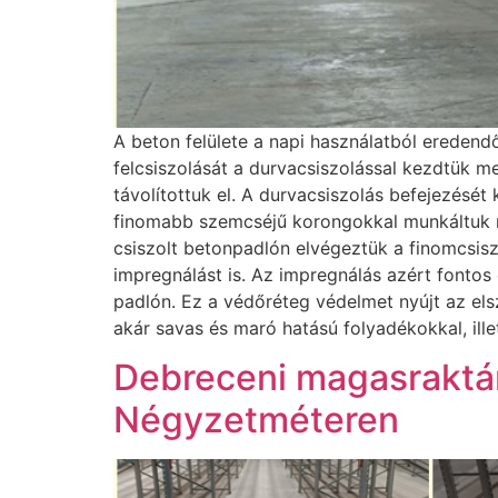
A beton felülete a napi használatból eredendő
felcsiszolását a durvacsiszolással kezdtük m
távolítottuk el. A durvacsiszolás befejezését
finomabb szemcséjű korongokkal munkáltuk me
csiszolt betonpadlón elvégeztük a finomcsisz
impregnálást is. Az impregnálás azért fonto
padlón. Ez a védőréteg védelmet nyújt az els
akár savas és maró hatású folyadékokkal, ill
Debreceni magasraktár
Négyzetméteren