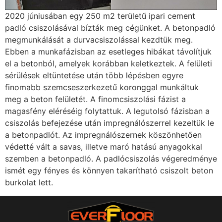
2020 júniusában egy 250 m2 területű ipari cement
padló csiszolásával bízták meg cégünket. A betonpadló
megmunkálását a durvacsiszolással kezdtük meg.
Ebben a munkafázisban az esetleges hibákat távolítjuk
el a betonból, amelyek korábban keletkeztek. A felületi
sérülések eltüntetése után több lépésben egyre
finomabb szemcseszerkezetű koronggal munkáltuk
meg a beton felületét. A finomcsiszolási fázist a
magasfény eléréséig folytattuk. A legutolsó fázisban a
csiszolás befejezése után impregnálószerrel kezeltük le
a betonpadlót. Az impregnálószernek köszönhetően
védetté vált a savas, illetve maró hatású anyagokkal
szemben a betonpadló. A padlócsiszolás végeredménye
ismét egy fényes és könnyen takarítható csiszolt beton
burkolat lett.