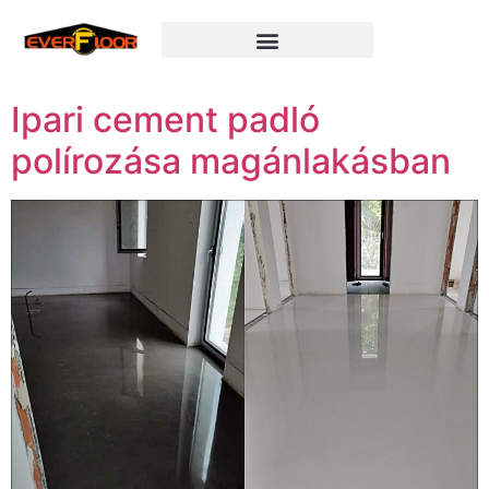
Természetes kövek felújítása
Ipari cement padló
polírozása magánlakásban