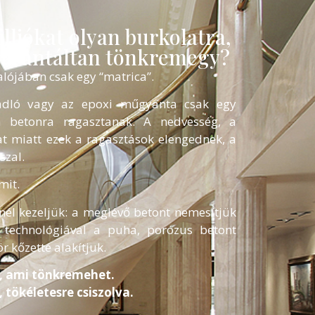
lliókat olyan burkolatra,
garantáltan tönkremegy?
lójában csak egy “matrica”.
adló vagy az epoxi műgyanta csak egy
a betonra ragasztanak. A nedvesség, a
t miatt ezek a ragasztások elengednek, a
szal.
mit.
él kezeljük: a meglévő betont nemesítjük
technológiával a puha, porózus betont
kőzetté alakítjuk.
, ami tönkremehet.
 tökéletesre csiszolva.