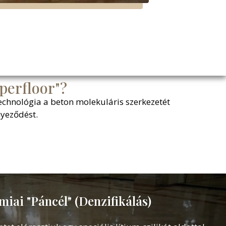
perfloor"?
echnológia a beton molekuláris szerkezetét
nyeződést.
miai "Páncél" (Denzifikálás)