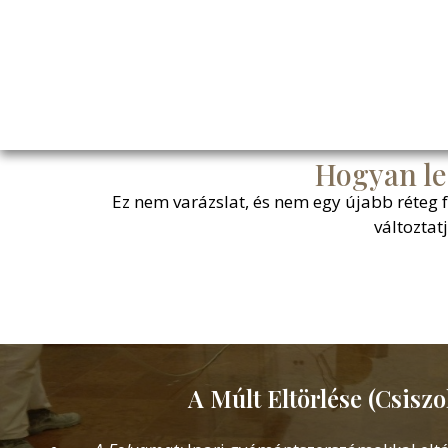
Hogyan le
Ez nem varázslat, és nem egy újabb réteg 
változtat
A Múlt Eltörlése (Csiszo