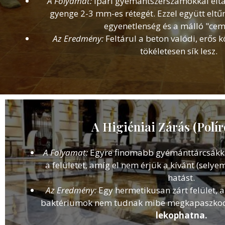
A Folyamat:
Ipari gyémántszerszámokkal eltáv
gyenge 2-3 mm-es rétegét. Ezzel együtt eltűn
egyenetlenség és a málló "cem
Az Eredmény:
Feltárul a beton valódi, erős 
tökéletesen sík lesz.
A Higiéniai Zárás (Polír
A Folyamat:
Egyre finomabb gyémánttárcsákka
a felületet, amíg el nem érjük a kívánt (sely
hatást.
Az Eredmény:
Egy hermetikusan zárt felület, am
baktériumok nem tudnak mibe megkapaszko
lekophatna.