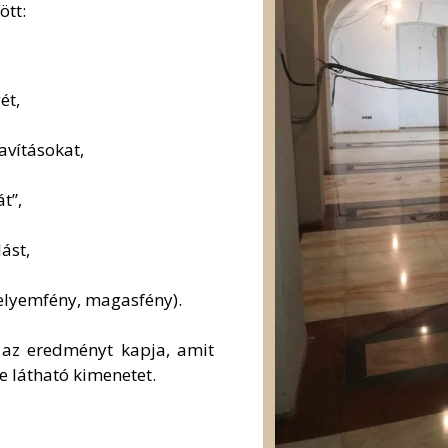
ött:
ét,
avításokat,
t”,
ást,
 selyemfény, magasfény).
 az eredményt kapja, amit
e látható kimenetet.