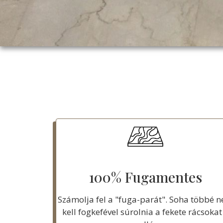
100% Fugamentes
Számolja fel a "fuga-parát". Soha többé 
kell fogkefével súrolnia a fekete rácsokat