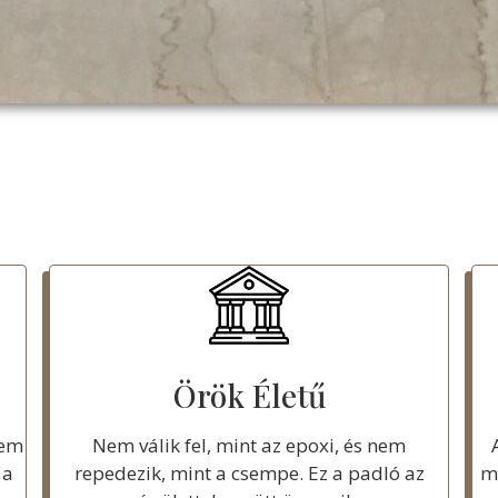
Örök Életű
nem
Nem válik fel, mint az epoxi, és nem
 a
repedezik, mint a csempe. Ez a padló az
me