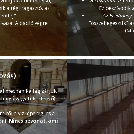
olítjuk a beton felső,
A Folyamat:
A felül
ik a régi ragasztó, az
Ez beszívódik 
enttej".
Az Eredmény:
kőváza. A padló végre
"összehegesztik" a
(Mo
ozás)
l mechanikailag zárjuk
emfényű vagy tükörfényű)
iről a víz lepereg, és a
dni.
Nincs bevonat, ami