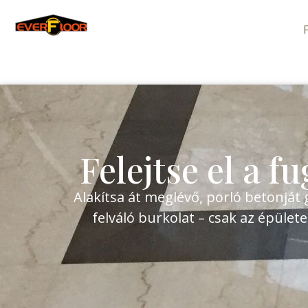
Felejtse el a fu
Alakítsa át meglévő, porló betonját
felváló burkolat – csak az épüle