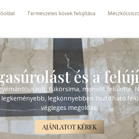
Főoldal
Természetes kövek felújítása
Mészkőcsiszo
gasúrolást és a felúj
 gyémántcsiszolt, tükörsima, monolit felületté. 
te legkeményebb, legkönnyebben tisztítható felül
végleges megoldás.
AJÁNLATOT KÉREK