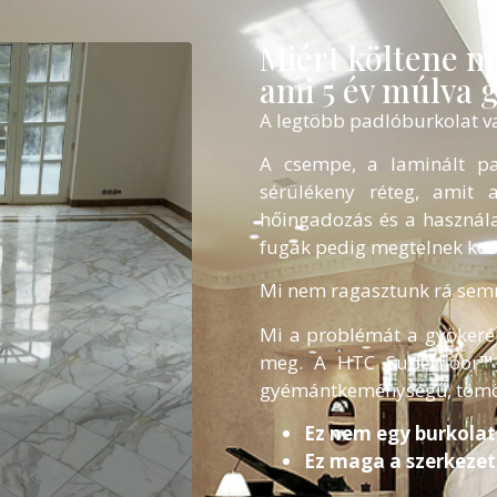
Miért költene mi
ami 5 év múlva 
A legtöbb padlóburkolat va
A csempe, a laminált p
sérülékeny réteg, amit 
hőingadozás és a használa
fugák pedig megtelnek kos
Mi nem ragasztunk rá sem
Mi a problémát a gyökerén
meg. A HTC Superfloor™ 
gyémántkeménységű, tömör 
Ez nem egy burkolat
Ez maga a szerkezet,