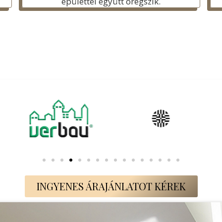
épülettel együtt öregszik.
INGYENES ÁRAJÁNLATOT KÉREK