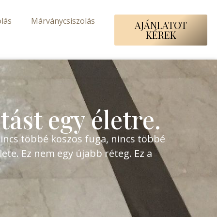
lás
Márványcsiszolás
AJÁNLATOT
KÉREK
ítást egy életre.
Nincs többé koszos fuga, nincs többé
ete. Ez nem egy újabb réteg. Ez a