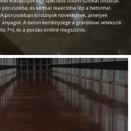
etet elárasztjuk egy speciális lítium-szilikát oldattal.
a pórusokba, és kémiai reakcióba lép a betonnal.
A pórusokban kristályok növekednek, amelyek
z anyagot. A beton keménysége a gránitéval vetekszik
hs 7+), és a porzás örökre megszűnik.