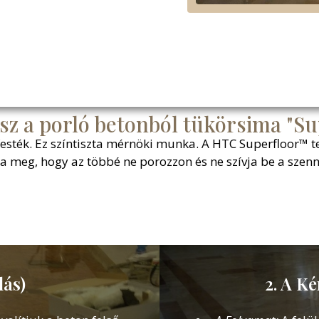
sz a porló betonból tükörsima "Su
festék. Ez színtiszta mérnöki munka. A HTC Superfloor™ t
ja meg, hogy az többé ne porozzon és ne szívja be a szen
lás)
2. A Ké