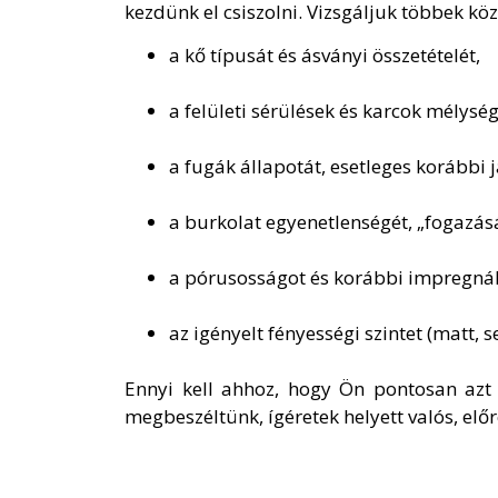
kezdünk el csiszolni. Vizsgáljuk többek köz
a kő típusát és ásványi összetételét,
a felületi sérülések és karcok mélység
a fugák állapotát, esetleges korábbi j
a burkolat egyenetlenségét, „fogazásá
a pórusosságot és korábbi impregnál
az igényelt fényességi szintet (matt,
Ennyi kell ahhoz, hogy Ön pontosan azt
megbeszéltünk, ígéretek helyett valós, előr