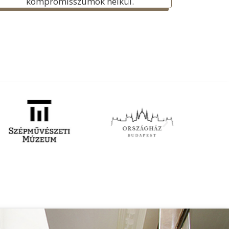
kompromisszumok nélkül.