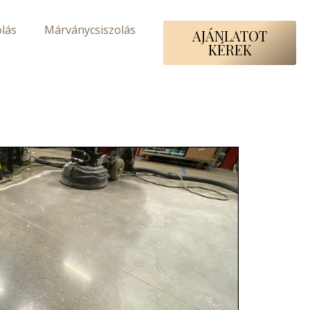
lás
Márványcsiszolás
AJÁNLATOT
KÉREK