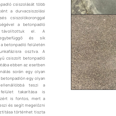
npadló csiszolását több
ént a durvacsiszolási
és csiszolókoronggal
tségével a betonpadló
távolítottuk el. A
 egybefüggő és sík
 a betonpadló felületén
unkafázisra osztva. A
nyű csiszolt betonpadló
matába ebben az esetben
gnálás során egy olyan
lt betonpadlón egy olyan
ellenállóbbá teszi a
elület takarítása is
ért is fontos, mert a
teszi és segít megelőzni
ztítása történhet tiszta