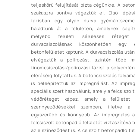
teljeskörű felújítását bízta cégünkre. A beto
szakaszra bontva végeztük el. Első lépésk
fázisban egy olyan durva gyémántszemcs
haladtunk át a felületen, amelynek segí
mélyebb felületi sérüléses rétegét 
durvacsiszolásnak köszönhetően egy
betonfelületet kaptunk. A durvacsiszolás után
elvégeztük a polírozást, szintén több m
finomcsiszolási/polírozási fázist a selyemfé
eléréséig folytattuk. A betoncsiszolás folya
is beleépítettük az impregnálást. Az impre
speciális szert használunk, amely a felcsiszo
védőréteget képez, amely a felületet 
szennyeződésekkel szemben, illetve a f
egyszerűbb és könnyebb. Az impregnálás az
felcsiszolt betonpadló felületét víztaszítóvá 
az elszíneződést is. A csiszolt betonpadló tis