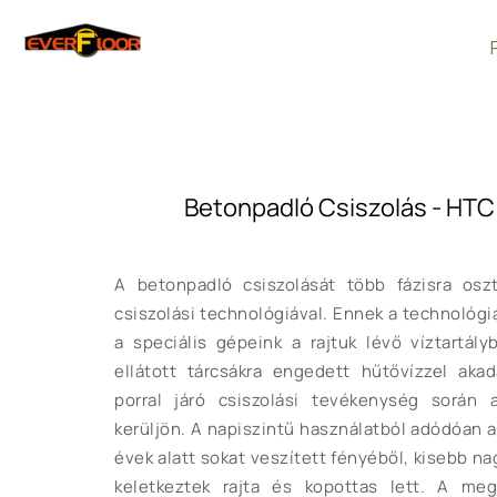
Betonpadló Csiszolás - HTC
A betonpadló csiszolását több fázisra osz
csiszolási technológiával. Ennek a technológi
a speciális gépeink a rajtuk lévő víztartály
ellátott tárcsákra engedett hűtővízzel ak
porral járó csiszolási tevékenység sorá
kerüljön. A napiszintű használatból adódóan a
évek alatt sokat veszített fényéből, kisebb n
keletkeztek rajta és kopottas lett. A me