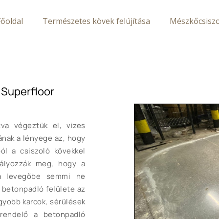
Főoldal
Természetes kövek felújítása
Mészkőcsiszo
 Superfloor
tva végeztük el, vizes
ának a lényege az, hogy
ból a csiszoló kövekkel
adályozzák meg, hogy a
n a levegőbe semmi ne
 betonpadló felülete az
agyobb karcok, sérülések
grendelő a betonpadló