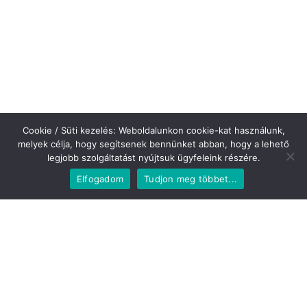
Cookie / Süti kezelés: Weboldalunkon cookie-kat használunk,
melyek célja, hogy segítsenek bennünket abban, hogy a lehető
legjobb szolgáltatást nyújtsuk ügyfeleink részére.
Elfogadom
Tudjon meg többet...