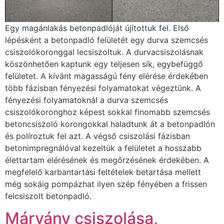
Egy magánlakás betonpadlóját újítottuk fel. Első
lépésként a betonpadló felületét egy durva szemcsés
csiszolókoronggal lecsiszoltuk. A durvacsiszolásnak
köszönhetően kaptunk egy teljesen sík, egybefüggő
felületet. A kívánt magasságú fény elérése érdekében
több fázisban fényezési folyamatokat végeztünk. A
fényezési folyamatoknál a durva szemcsés
csiszolókoronghoz képest sokkal finomabb szemcsés
betoncsiszoló korongokkal haladtunk át a betonpadlón
és políroztuk fel azt. A végső csiszolási fázisban
betonimpregnálóval kezeltük a felületet a hosszabb
élettartam elérésének és megőrzésének érdekében. A
megfelelő karbantartási feltételek betartása mellett
még sokáig pompázhat ilyen szép fényében a frissen
felcsiszolt betonpadló.
Márvány csiszolása,