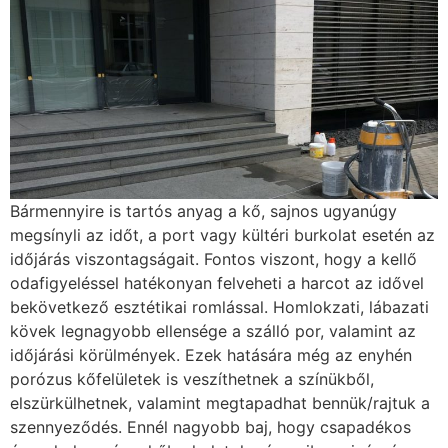
Bármennyire is tartós anyag a kő, sajnos ugyanúgy
megsínyli az időt, a port vagy kültéri burkolat esetén az
időjárás viszontagságait. Fontos viszont, hogy a kellő
odafigyeléssel hatékonyan felveheti a harcot az idővel
bekövetkező esztétikai romlással. Homlokzati, lábazati
kövek legnagyobb ellensége a szálló por, valamint az
időjárási körülmények. Ezek hatására még az enyhén
porózus kőfelületek is veszíthetnek a színükből,
elszürkülhetnek, valamint megtapadhat bennük/rajtuk a
szennyeződés. Ennél nagyobb baj, hogy csapadékos