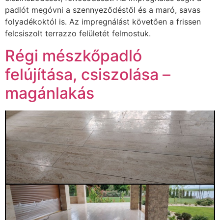
padlót megóvni a szennyeződéstől és a maró, savas
folyadékoktól is. Az impregnálást követően a frissen
felcsiszolt terrazzo felületét felmostuk.
Régi mészkőpadló
felújítása, csiszolása –
magánlakás