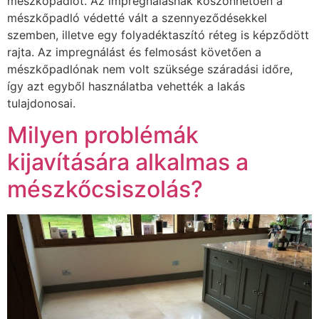
mészkőpadlót. Az impregnálásnak köszönhetően a
mészkőpadló védetté vált a szennyeződésekkel
szemben, illetve egy folyadéktaszító réteg is képződött
rajta. Az impregnálást és felmosást követően a
mészkőpadlónak nem volt szüksége száradási időre,
így azt egyből használatba vehették a lakás
tulajdonosai.
Milyen problémák
kijavítására alkalmas a
mészkőcsiszolás?