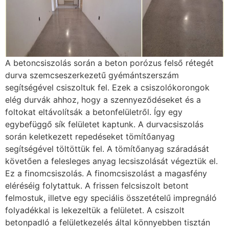
A betoncsiszolás során a beton porózus felső rétegét
durva szemcseszerkezetű gyémántszerszám
segítségével csiszoltuk fel. Ezek a csiszolókorongok
elég durvák ahhoz, hogy a szennyeződéseket és a
foltokat eltávolítsák a betonfelületről. Így egy
egybefüggő sík felületet kaptunk. A durvacsiszolás
során keletkezett repedéseket tömítőanyag
segítségével töltöttük fel. A tömítőanyag száradását
követően a felesleges anyag lecsiszolását végeztük el.
Ez a finomcsiszolás. A finomcsiszolást a magasfény
eléréséig folytattuk. A frissen felcsiszolt betont
felmostuk, illetve egy speciális összetételű impregnáló
folyadékkal is lekezeltük a felületet. A csiszolt
betonpadló a felületkezelés által könnyebben tisztán