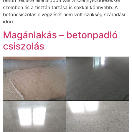
beton felülete ellenálóbbá vált a szennyeződésekkel
szemben és a tisztán tartása is sokkal könnyebb. A
betoncsiszolás elvégzését nem volt szükség száradási
időre.
Magánlakás – betonpadló
csiszolás