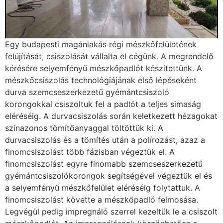
Egy budapesti magánlakás régi mészkőfelületének
felújítását, csiszolását vállalta el cégünk. A megrendelő
kérésére selyemfényű mészkőpadlót készítettünk. A
mészkőcsiszolás technológiájának első lépéseként
durva szemcseszerkezetű gyémántcsiszoló
korongokkal csiszoltuk fel a padlót a teljes simaság
eléréséig. A durvacsiszolás során keletkezett hézagokat
színazonos tömítőanyaggal töltöttük ki. A
durvacsiszolás és a tömítés után a polírozást, azaz a
finomcsiszolást több fázisban végeztük el. A
finomcsiszolást egyre finomabb szemcseszerkezetű
gyémántcsiszolókorongok segítségével végeztük el és
a selyemfényű mészkőfelület eléréséig folytattuk. A
finomcsiszolást követte a mészkőpadló felmosása.
Legvégül pedig impregnáló szerrel kezeltük le a csiszolt