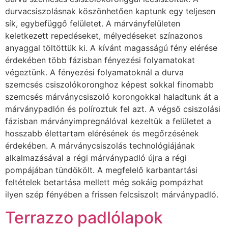
durvacsiszolásnak köszönhetően kaptunk egy teljesen
sík, egybefüggő felületet. A márványfelületen
keletkezett repedéseket, mélyedéseket színazonos
anyaggal töltöttük ki. A kívánt magasságú fény elérése
érdekében több fázisban fényezési folyamatokat
végeztünk. A fényezési folyamatoknál a durva
szemcsés csiszolókoronghoz képest sokkal finomabb
szemcsés márványcsiszoló korongokkal haladtunk át a
márványpadlón és políroztuk fel azt. A végső csiszolási
fázisban márványimpregnálóval kezeltük a felületet a
hosszabb élettartam elérésének és megőrzésének
érdekében. A márványcsiszolás technológiájának
alkalmazásával a régi márványpadló újra a régi
pompájában tündökölt. A megfelelő karbantartási
feltételek betartása mellett még sokáig pompázhat
ilyen szép fényében a frissen felcsiszolt márványpadló.
Terrazzo padlólapok