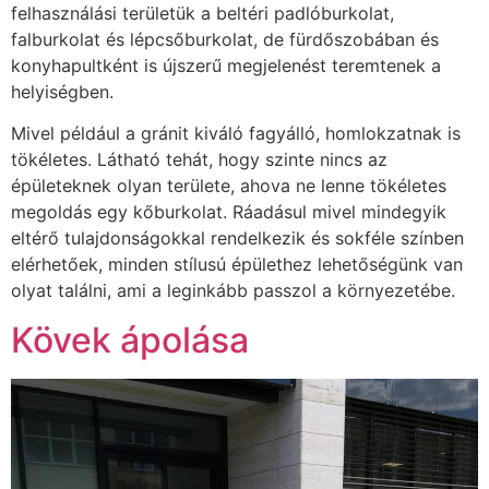
felhasználási területük a beltéri padlóburkolat,
falburkolat és lépcsőburkolat, de fürdőszobában és
konyhapultként is újszerű megjelenést teremtenek a
helyiségben.
Mivel például a gránit kiváló fagyálló, homlokzatnak is
tökéletes. Látható tehát, hogy szinte nincs az
épületeknek olyan területe, ahova ne lenne tökéletes
megoldás egy kőburkolat. Ráadásul mivel mindegyik
eltérő tulajdonságokkal rendelkezik és sokféle színben
elérhetőek, minden stílusú épülethez lehetőségünk van
olyat találni, ami a leginkább passzol a környezetébe.
Kövek ápolása