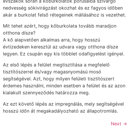
évszakok során a kőburkolatok pórusaiba szivárgó
nedvesség sókivirágzást okozhat és ez fagyos időben
akár a burkolat felső rétegeinek mállásához is vezethet.
Mit tehet azért, hogy kőburkolata tovább maradjon
otthona dísze?
A kő alapvetően alkalmas arra, hogy hosszú
évtizedeken keresztül az udvara vagy otthona dísze
legyen. Ez csupán egy kis többlet odafigyelést igényel.
Az első lépés a felület megtisztítása a megfelelő
tisztítószerrel és/vagy magasnyomású mosó
segítségével. Azt, hogy milyen felületi tisztítószert
érdemes használni, minden esetben a felület és az azon
kialakult szennyeződés határozza meg.
Az ezt követő lépés az impregnálás, mely segítségével
hosszú időn át megakadályozható az állapotromlás.
Next
→