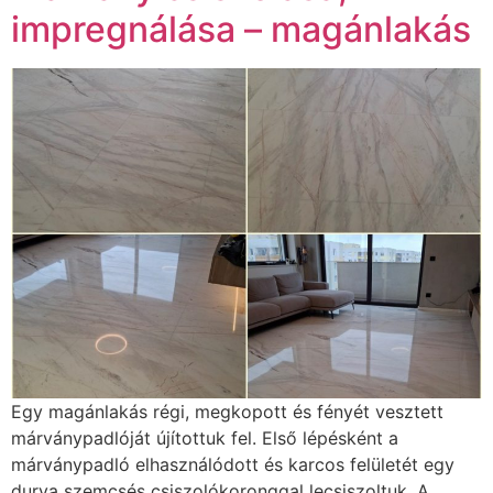
impregnálása – magánlakás
Egy magánlakás régi, megkopott és fényét vesztett
márványpadlóját újítottuk fel. Első lépésként a
márványpadló elhasználódott és karcos felületét egy
durva szemcsés csiszolókoronggal lecsiszoltuk. A