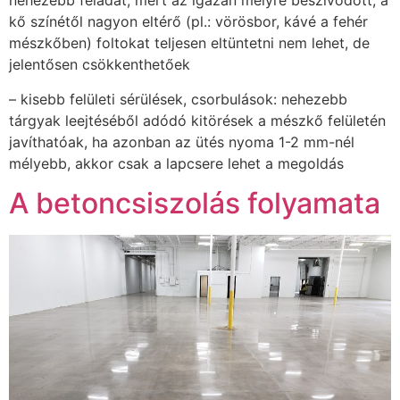
nehezebb feladat, mert az igazán mélyre beszívódott, a
kő színétől nagyon eltérő (pl.: vörösbor, kávé a fehér
mészkőben) foltokat teljesen eltüntetni nem lehet, de
jelentősen csökkenthetőek
– kisebb felületi sérülések, csorbulások: nehezebb
tárgyak leejtéséből adódó kitörések a mészkő felületén
javíthatóak, ha azonban az ütés nyoma 1-2 mm-nél
mélyebb, akkor csak a lapcsere lehet a megoldás
A betoncsiszolás folyamata