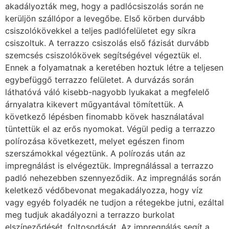
akadályozták meg, hogy a padlócsiszolás során ne
kerüljön szállópor a levegőbe. Első körben durvább
csiszolókövekkel a teljes padlófelületet egy síkra
csiszoltuk. A terrazzo csiszolás első fázisát durvább
szemcsés csiszolókövek segítségével végeztük el.
Ennek a folyamatnak a keretében hoztuk létre a teljesen
egybefüggő terrazzo felületet. A durvázás során
láthatóvá váló kisebb-nagyobb lyukakat a megfelelő
árnyalatra kikevert műgyantával tömítettük. A
következő lépésben finomabb kövek használatával
tüntettük el az erős nyomokat. Végül pedig a terrazzo
polírozása következett, melyet egészen finom
szerszámokkal végeztünk. A polírozás után az
impregnálást is elvégeztük. Impregnálással a terrazzo
padló nehezebben szennyeződik. Az impregnálás során
keletkező védőbevonat megakadályozza, hogy víz
vagy egyéb folyadék ne tudjon a rétegekbe jutni, ezáltal
meg tudjuk akadályozni a terrazzo burkolat
elszíneződését, foltosodását. Az impregnálás segít a