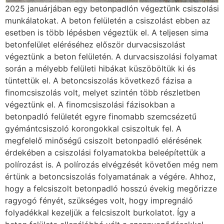
2025 januárjában egy betonpadlón végeztünk csiszolási
munkálatokat. A beton felületén a csiszolást ebben az
esetben is több lépésben végeztük el. A teljesen sima
betonfelület eléréséhez először durvacsiszolást
végeztünk a beton felületén. A durvacsiszolási folyamat
során a mélyebb felületi hibákat küszöböltük ki és
tüntettük el. A betoncsiszolás következő fázisa a
finomcsiszolás volt, melyet szintén több részletben
végeztünk el. A finomcsiszolási fázisokban a
betonpadló felületét egyre finomabb szemcsézetű
gyémántcsiszoló korongokkal csiszoltuk fel. A
megfelelő minőségű csiszolt betonpadló elérésének
érdekében a csiszolási folyamatokba beleépítettük a
polírozást is. A polírozás elvégzését követően még nem
értünk a betoncsiszolás folyamatának a végére. Ahhoz,
hogy a felcsiszolt betonpadló hosszú évekig megőrizze
ragyogó fényét, szükséges volt, hogy impregnáló
folyadékkal kezeljük a felcsiszolt burkolatot. Így a