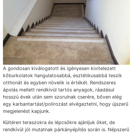
A gondosan kiválogatott és igényesen kivitelezett
kőburkolatok hangulatosabbá, esztétikusabbá teszik
otthonát és egyben növelik is értékét. Rendszeres
ápolás mellett rendkívül tartós anyagok, ráadásul
hosszú évek után sem szorulnak cserére, bőven elég
egy karbantartást/polírozást elvégeztetni, hogy újszerű
megjelenést kapjunk.
Kültéren teraszokra és lépcsőkre ajánljuk őket, de
rendkívül jól mutatnak párkányépítés során is. Népszerű