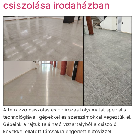
csiszolása irodaházban
A terrazzo csiszolás és polírozás folyamatát speciális
technológiával, gépekkel és szerszámokkal végeztük el.
Gépeink a rajtuk található víztartályból a csiszoló
kövekkel ellátott tárcsákra engedett hűtővízzel