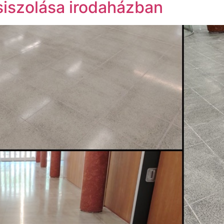
siszolása irodaházban