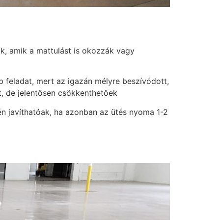
k, amik a mattulást is okozzák vagy
b feladat, mert az igazán mélyre beszívódott,
et, de jelentősen csökkenthetőek
tén javíthatóak, ha azonban az ütés nyoma 1-2