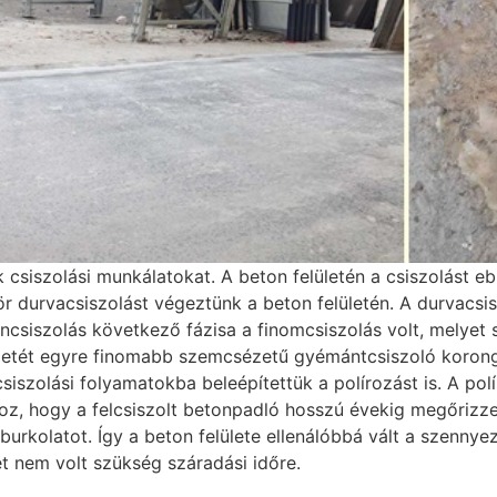
siszolási munkálatokat. A beton felületén a csiszolást eb
ör durvacsiszolást végeztünk a beton felületén. A durvacsis
oncsiszolás következő fázisa a finomcsiszolás volt, melyet 
ületét egyre finomabb szemcsézetű gyémántcsiszoló korong
siszolási folyamatokba beleépítettük a polírozást is. A p
oz, hogy a felcsiszolt betonpadló hosszú évekig megőrizze
 burkolatot. Így a beton felülete ellenálóbbá vált a szenny
t nem volt szükség száradási időre.