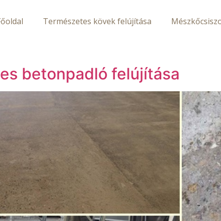
Főoldal
Természetes kövek felújítása
Mészkőcsiszo
es betonpadló felújítása