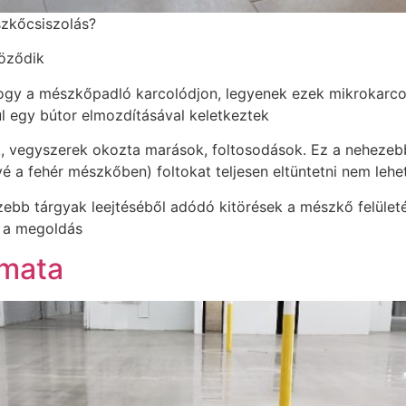
szkőcsiszolás?
röződik
 hogy a mészkőpadló karcolódjon, legyenek ezek mikrokarco
 egy bútor elmozdításával keletkeztek
ok, vegyszerek okozta marások, foltosodások. Ez a nehezeb
ávé a fehér mészkőben) foltokat teljesen eltüntetni nem leh
hezebb tárgyak leejtéséből adódó kitörések a mészkő felüle
t a megoldás
amata