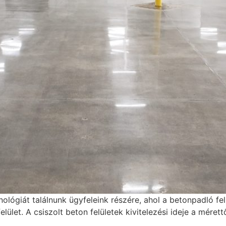
hnológiát találnunk ügyfeleink részére, ahol a betonpadló fe
lület. A csiszolt beton felületek kivitelezési ideje a mére