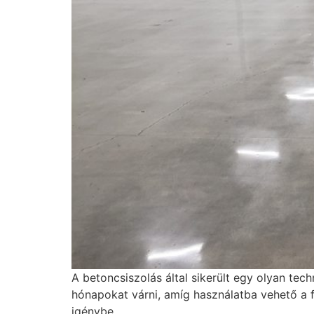
A betoncsiszolás által sikerült egy olyan tec
hónapokat várni, amíg használatba vehető a fe
igénybe.