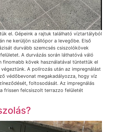
k el. Gépeink a rajtuk található víztartályból
án ne kerüljön szállópor a levegőbe. Első
ő fázisát durvább szemcsés csiszolókövek
felületet. A durvázás során láthatóvá váló
 finomabb kövek használatával tüntettük el
 végeztünk. A polírozás után az impregnálást
kező védőbevonat megakadályozza, hogy víz
színeződését, foltosodását. Az impregnálás
rissen felcsiszolt terrazzo felületét
szolás?