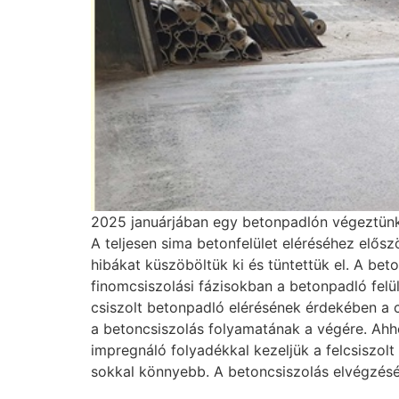
2025 januárjában egy betonpadlón végeztünk c
A teljesen sima betonfelület eléréséhez elősz
hibákat küszöböltük ki és tüntettük el. A bet
finomcsiszolási fázisokban a betonpadló fel
csiszolt betonpadló elérésének érdekében a c
a betoncsiszolás folyamatának a végére. Ahh
impregnáló folyadékkal kezeljük a felcsiszolt
sokkal könnyebb. A betoncsiszolás elvégzésé