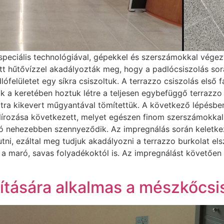
speciális technológiával, gépekkel és szerszámokkal végeztü
ett hűtővízzel akadályozták meg, hogy a padlócsiszolás sor
lófelületet egy síkra csiszoltuk. A terrazzo csiszolás els
k a keretében hoztuk létre a teljesen egybefüggő terrazzo 
tra kikevert műgyantával tömítettük. A következő lépésben
lírozása következett, melyet egészen finom szerszámokkal
adló nehezebben szennyeződik. Az impregnálás során kelet
tni, ezáltal meg tudjuk akadályozni a terrazzo burkolat el
 maró, savas folyadékoktól is. Az impregnálást követően a f
vítására alkalmas a mészkőcsi