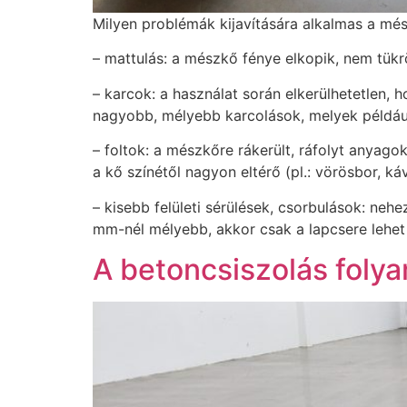
Milyen problémák kijavítására alkalmas a mé
– mattulás: a mészkő fénye elkopik, nem tük
– karcok: a használat során elkerülhetetlen,
nagyobb, mélyebb karcolások, melyek például
– foltok: a mészkőre rákerült, ráfolyt anyag
a kő színétől nagyon eltérő (pl.: vörösbor, k
– kisebb felületi sérülések, csorbulások: ne
mm-nél mélyebb, akkor csak a lapcsere lehe
A betoncsiszolás foly