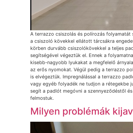
A terrazzo csiszolás és polírozás folyamatát 
a csiszoló kövekkel ellátott tárcsákra enged
körben durvább csiszolókövekkel a teljes pad
segítségével végeztük el. Ennek a folyamatna
kisebb-nagyobb lyukakat a megfelelő árnyala
az erős nyomokat. Végül pedig a terrazzo po
is elvégeztük. Impregnálással a terrazzo p
vagy egyéb folyadék ne tudjon a rétegekbe ju
segít a padlót megóvni a szennyeződéstől és a
felmostuk.
Milyen problémák kija