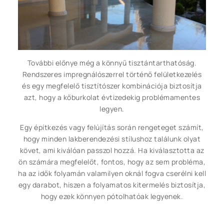
További előnye még a könnyű tisztántarthatóság.
Rendszeres impregnálószerrel történő felületkezelés
és egy megfelelő tisztítószer kombinációja biztosítja
azt, hogy a kőburkolat évtizedekig problémamentes
legyen.
Egy építkezés vagy felújítás során rengeteget számít,
hogy minden lakberendezési stílushoz találunk olyat
követ, ami kiválóan passzol hozzá. Ha kiválasztotta az
ön számára megfelelőt, fontos, hogy az sem probléma,
ha az idők folyamán valamilyen oknál fogva cserélni kell
egy darabot, hiszen a folyamatos kitermelés biztosítja,
hogy ezek könnyen pótolhatóak legyenek.