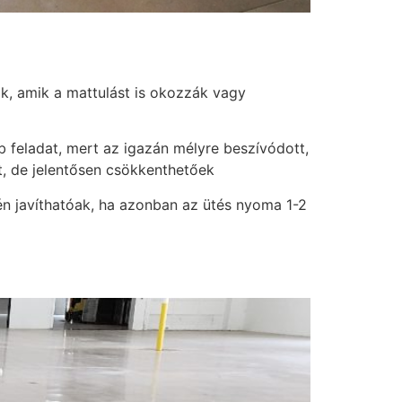
k, amik a mattulást is okozzák vagy
b feladat, mert az igazán mélyre beszívódott,
et, de jelentősen csökkenthetőek
tén javíthatóak, ha azonban az ütés nyoma 1-2