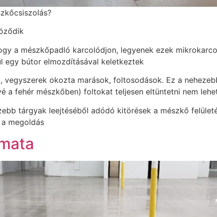
szkőcsiszolás?
röződik
 hogy a mészkőpadló karcolódjon, legyenek ezek mikrokarco
 egy bútor elmozdításával keletkeztek
ok, vegyszerek okozta marások, foltosodások. Ez a nehezeb
ávé a fehér mészkőben) foltokat teljesen eltüntetni nem leh
hezebb tárgyak leejtéséből adódó kitörések a mészkő felüle
t a megoldás
amata