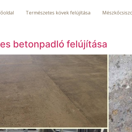
Főoldal
Természetes kövek felújítása
Mészkőcsiszo
es betonpadló felújítása