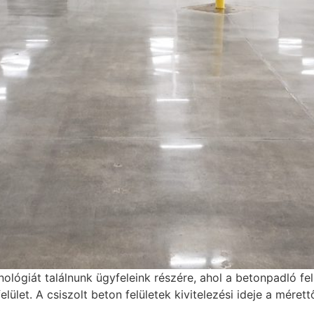
hnológiát találnunk ügyfeleink részére, ahol a betonpadló fe
lület. A csiszolt beton felületek kivitelezési ideje a mére