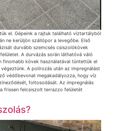
k el. Gépeink a rajtuk található víztartályból
án ne kerüljön szállópor a levegőbe. Első
ő fázisát durvább szemcsés csiszolókövek
felületet. A durvázás során láthatóvá váló
 finomabb kövek használatával tüntettük el
 végeztünk. A polírozás után az impregnálást
kező védőbevonat megakadályozza, hogy víz
színeződését, foltosodását. Az impregnálás
rissen felcsiszolt terrazzo felületét
szolás?