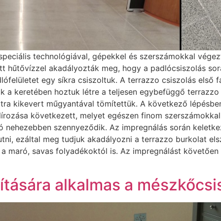
speciális technológiával, gépekkel és szerszámokkal végeztü
ett hűtővízzel akadályozták meg, hogy a padlócsiszolás sor
lófelületet egy síkra csiszoltuk. A terrazzo csiszolás els
k a keretében hoztuk létre a teljesen egybefüggő terrazzo 
tra kikevert műgyantával tömítettük. A következő lépésben
lírozása következett, melyet egészen finom szerszámokkal
adló nehezebben szennyeződik. Az impregnálás során kelet
tni, ezáltal meg tudjuk akadályozni a terrazzo burkolat el
 maró, savas folyadékoktól is. Az impregnálást követően a f
vítására alkalmas a mészkőcsi