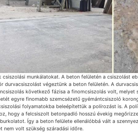
siszolási munkálatokat. A beton felületén a csiszolást eb
ör durvacsiszolást végeztünk a beton felületén. A durvacsis
oncsiszolás következő fázisa a finomcsiszolás volt, melyet 
ületét egyre finomabb szemcsézetű gyémántcsiszoló korong
siszolási folyamatokba beleépítettük a polírozást is. A p
oz, hogy a felcsiszolt betonpadló hosszú évekig megőrizze
 burkolatot. Így a beton felülete ellenálóbbá vált a szenny
t nem volt szükség száradási időre.