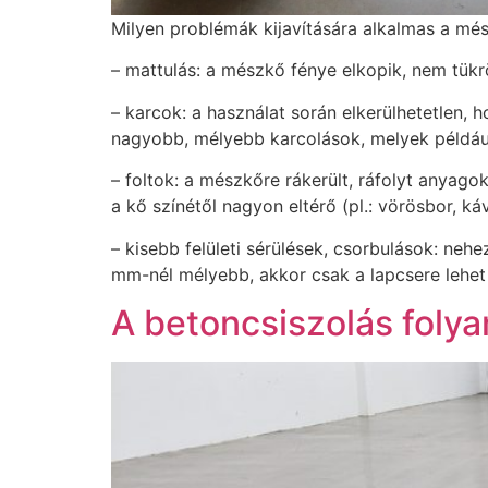
Milyen problémák kijavítására alkalmas a mé
– mattulás: a mészkő fénye elkopik, nem tük
– karcok: a használat során elkerülhetetlen,
nagyobb, mélyebb karcolások, melyek például
– foltok: a mészkőre rákerült, ráfolyt anyag
a kő színétől nagyon eltérő (pl.: vörösbor, k
– kisebb felületi sérülések, csorbulások: ne
mm-nél mélyebb, akkor csak a lapcsere lehe
A betoncsiszolás foly