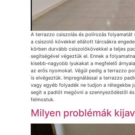
A terrazzo csiszolás és polírozás folyamatát 
a csiszoló kövekkel ellátott tárcsákra enged
körben durvább csiszolókövekkel a teljes pad
segítségével végeztük el. Ennek a folyamatna
kisebb-nagyobb lyukakat a megfelelő árnyala
az erős nyomokat. Végül pedig a terrazzo po
is elvégeztük. Impregnálással a terrazzo p
vagy egyéb folyadék ne tudjon a rétegekbe ju
segít a padlót megóvni a szennyeződéstől és a
felmostuk.
Milyen problémák kija