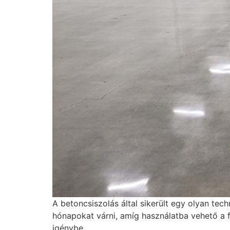
A betoncsiszolás által sikerült egy olyan tec
hónapokat várni, amíg használatba vehető a fe
igénybe.