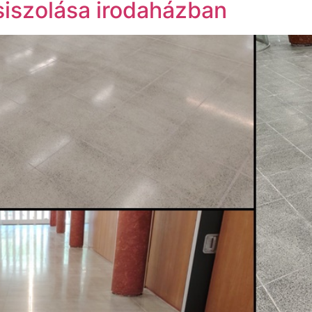
siszolása irodaházban