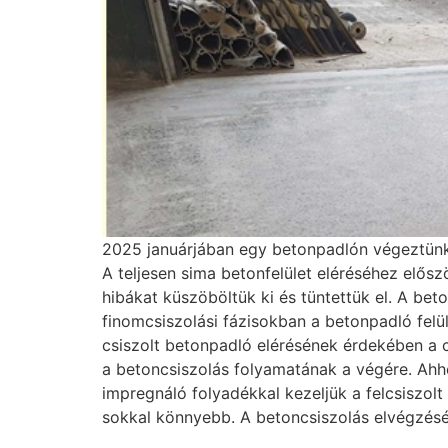
2025 januárjában egy betonpadlón végeztünk c
A teljesen sima betonfelület eléréséhez elősz
hibákat küszöböltük ki és tüntettük el. A bet
finomcsiszolási fázisokban a betonpadló fel
csiszolt betonpadló elérésének érdekében a c
a betoncsiszolás folyamatának a végére. Ahh
impregnáló folyadékkal kezeljük a felcsiszolt
sokkal könnyebb. A betoncsiszolás elvégzésé