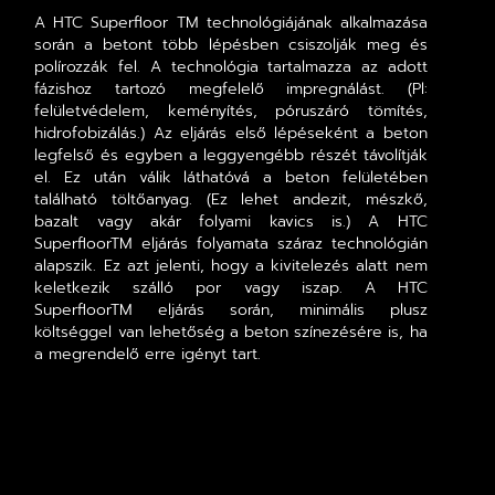
A HTC Superfloor TM technológiájának alkalmazása
során a betont több lépésben csiszolják meg és
polírozzák fel. A technológia tartalmazza az adott
fázishoz tartozó megfelelő impregnálást. (Pl:
felületvédelem, keményítés, póruszáró tömítés,
hidrofobizálás.) Az eljárás első lépéseként a beton
legfelső és egyben a leggyengébb részét távolítják
el. Ez után válik láthatóvá a beton felületében
található töltőanyag. (Ez lehet andezit, mészkő,
bazalt vagy akár folyami kavics is.) A HTC
SuperfloorTM eljárás folyamata száraz technológián
alapszik. Ez azt jelenti, hogy a kivitelezés alatt nem
keletkezik szálló por vagy iszap. A HTC
SuperfloorTM eljárás során, minimális plusz
költséggel van lehetőség a beton színezésére is, ha
a megrendelő erre igényt tart.