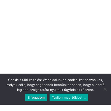
Cookie / Süti kezelés: Weboldalunkon cookie-kat használunk,
melyek célja, hogy segítsenek bennünket abban, hogy a lehető
legjobb szolgáltatást nyújtsuk ügyfeleink részére.
Elfogadom
Tudjon meg többet...