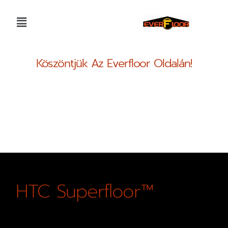
Köszöntjük Az Everfloor Oldalán!
HTC Superfloor™