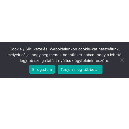
Cookie / Süti kezelés: Weboldalunkon cookie-kat használunk,
melyek célja, hogy segítsenek bennünket abban, hogy a lehető
legjobb szolgáltatást nyújtsuk ügyfeleink részére.
Elfogadom
Tudjon meg többet...