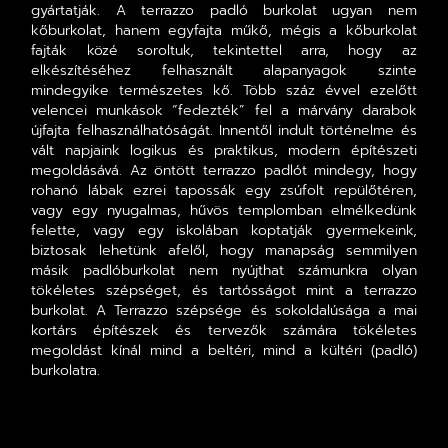
gyártatják. A terrazzo padló burkolat ugyan nem
kőburkolat, hanem egyfajta műkő, mégis a kőburkolat
fajták közé soroltuk, tekintettel arra, hogy az
elkészítéséhez felhasznált alapanyagok szinte
mindegyike természetes kő. Több száz évvel ezelőtt
velencei munkások “fedezték” fel a márvány darabok
újfajta felhasználhatóságát. Innentől indult történelme és
vált napjaink logikus és praktikus, modern építészeti
megoldásává. Az öntött terrazzo padlót mindegy, hogy
rohanó lábak ezrei tapossák egy zsúfolt repülőtéren,
vagy egy nyugalmas, hűvös templomban elmélkedünk
felette, vagy egy iskolában koptatják gyermekeink,
biztosak lehetünk afelől, hogy manapság semmilyen
másik padlóburkolat nem nyújthat számunkra olyan
tökéletes szépséget, és tartósságot mint a terrazzo
burkolat. A Terrazzo szépsége és sokoldalúsága a mai
kortárs építészek és tervezők számára tökéletes
megoldást kínál mind a beltéri, mind a kültéri (padló)
burkolatra.