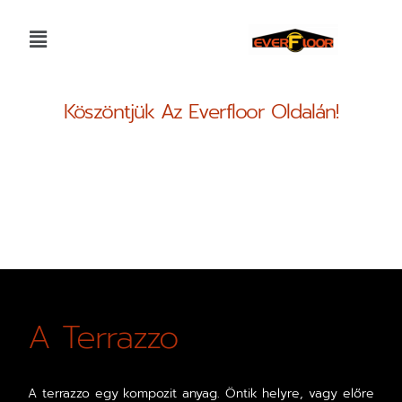
Köszöntjük Az Everfloor Oldalán!
A Terrazzo
A terrazzo egy kompozit anyag. Öntik helyre, vagy előre