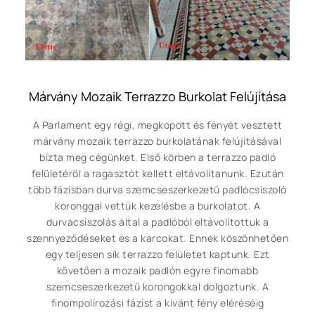
Márvány Mozaik Terrazzo Burkolat Felújítása
A Parlament egy régi, megkopott és fényét vesztett
márvány mozaik terrazzo burkolatának felújításával
bízta meg cégünket. Első körben a terrazzo padló
felületéről a ragasztót kellett eltávolítanunk. Ezután
több fázisban durva szemcseszerkezetű padlócsiszoló
koronggal vettük kezelésbe a burkolatot. A
durvacsiszolás által a padlóból eltávolítottuk a
szennyeződéseket és a karcokat. Ennek köszönhetően
egy teljesen sík terrazzo felületet kaptunk. Ezt
követően a mozaik padlón egyre finomabb
szemcseszerkezetű korongokkal dolgoztunk. A
finompolírozási fázist a kívánt fény eléréséig